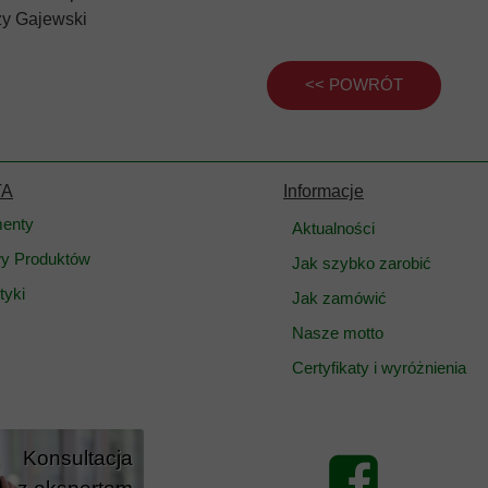
zy Gajewski
<< POWRÓT
TA
Informacje
enty
Aktualności
y Produktów
Jak szybko zarobić
yki
Jak zamówić
Nasze motto
Certyfikaty i wyróżnienia
Konsultacja