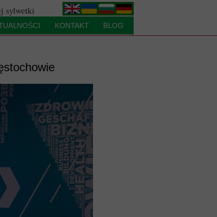
j sylwetki
.
.
.
.
TUALNOŚCI
KONTAKT
BLOG
ęstochowie