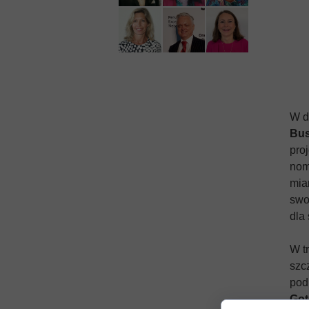
Witaminy
PURE For
Wzrok
Shape Cod
Witamina 
W d
Bus
pro
nom
mia
swo
dla
W t
szc
pod
Got