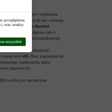
adzono cykl szkoleń i wykładów
as przeglądania
wanych przez DuoLife jak i rozwoju
i, oraz analizy
nie miał wiceprezes
Norbert
wstania firmy, a następnie cały 4
 szerokie plany międzynarodowego
 na wszystkie
óry omówił skład i działanie
 nowej serii
Hi5
. Oraz zapowiedział
ierwszego suplementu, który
oim zdaniem hit. .
BDS
na który już serdecznie