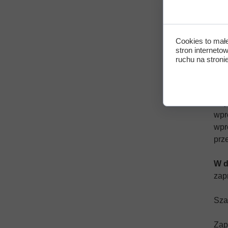
14 
W r
Cookies to mał
dot
stron interneto
oso
ruchu na stronie
Jan
oso
rozw
Naj
wpr
wpr
prz
W d
zap
Sza
Zap