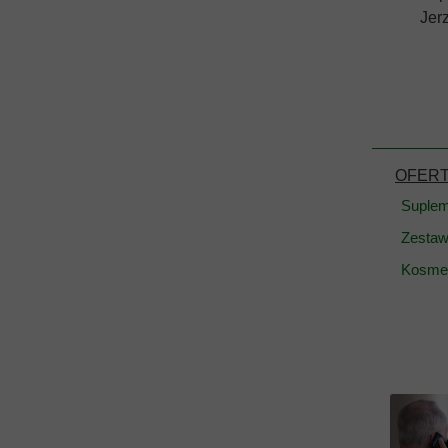
Jer
OFER
Suplem
Zestaw
Kosmet