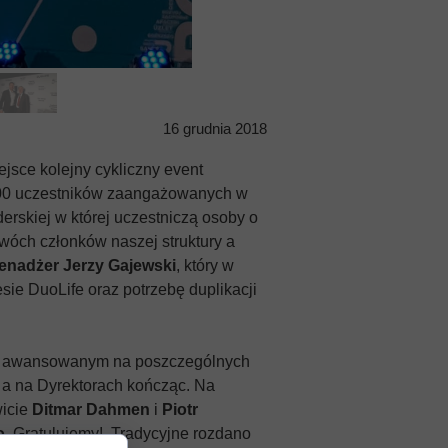
16 grudnia 2018
jsce kolejny cykliczny event
1200 uczestników zaangażowanych w
erskiej w której uczestniczą osoby o
wóch członków naszej struktury a
enadżer Jerzy Gajewski
, który w
sie DuoLife oraz potrzebę duplikacji
wo awansowanym na poszczególnych
 a na Dyrektorach kończąc. Na
icie
Ditmar Dahmen
i
Piotr
o.
Gratulujemy!. Tradycyjne rozdano