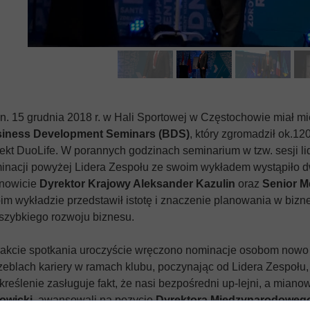
mula
e
C
n. 15 grudnia 2018 r. w Hali Sportowej w Częstochowie miał mie
iness Development Seminars (BDS)
, który zgromadził ok.
jekt DuoLife. W porannych godzinach seminarium w tzw. sesji lid
inacji powyżej Lidera Zespołu ze swoim wykładem wystąpiło d
nowicie
Dyrektor Krajowy Aleksander Kazulin
oraz
Senior M
im wykładzie przedstawił istotę i znaczenie planowania w bizne
 szybkiego rozwoju biznesu.
rakcie spotkania uroczyście wręczono nominacje osobom no
zeblach kariery w ramach klubu, poczynając od Lidera Zespołu,
kreślenie zasługuje fakt, że nasi bezpośredni up-lejni, a mianow
owicki
awansowali na pozycję
Dyrektora Międzynarodoweg