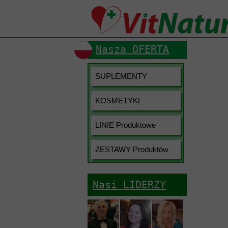
Nasza OFERTA
SUPLEMENTY
Cukrzyca
Energia i S
KOSMETYKI
Pielęgnacj
Układ pok
Pielęgnacj
LINIE Produktowe
Aloes
Odchudzan
Pielęgnacj
Anti-Polluti
ZESTAWY Produktów
Odporność
Higiena os
Fizzy Eas
Serce i Uk
Nasi LIDERZY
Keratyna
Stawy i U
Kolagen
Mózg i Uk
Lazizal