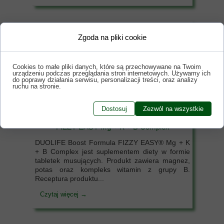
Zgoda na pliki cookie
Cookies to małe pliki danych, które są przechowywane na Twoim
urządzeniu podczas przeglądania stron internetowych. Używamy ich
do poprawy działania serwisu, personalizacji treści, oraz analizy
ruchu na stronie.
Dostosuj
Zezwól na wszystkie
FIZZY EASY Mg + K + B Complex
DUOLIFE Boost Formula FIZZY EASY® Mg + K
+ B Complex jest suplementem diety w formie
tabletek musujących. Produkt zawiera magnez,
potas oraz kompleks witamin z grupy B.
Receptura produktu...
Czytaj więcej →