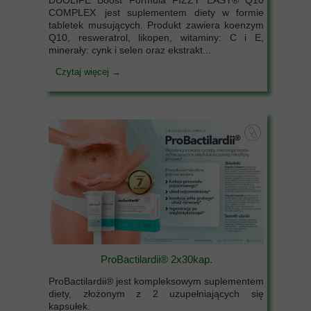
DUOLIFE Boost Formula FIZZY EASY® Q10
COMPLEX jest suplementem diety w formie
tabletek musujących. Produkt zawiera koenzym
Q10, resweratrol, likopen, witaminy: C i E,
minerały: cynk i selen oraz ekstrakt...
Czytaj więcej →
ProBactilardii® 2x30kap.
ProBactilardii® jest kompleksowym suplementem
diety, złożonym z 2 uzupełniających się
kapsułek.