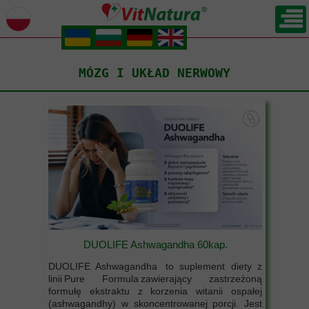
.
.
.
.
MÓZG I UKŁAD NERWOWY
DUOLIFE Ashwagandha 60kap.
DUOLIFE Ashwagandha to suplement diety z
linii Pure Formula zawierający zastrzeżoną
formułę ekstraktu z korzenia witanii ospałej
(ashwagandhy) w skoncentrowanej porcji. Jest