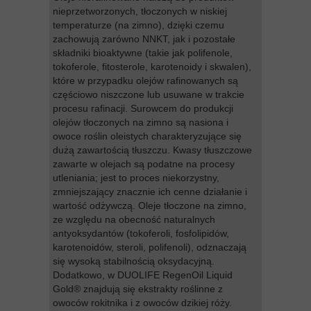
nieprzetworzonych, tłoczonych w niskiej
temperaturze (na zimno), dzięki czemu
zachowują zarówno NNKT, jak i pozostałe
składniki bioaktywne (takie jak polifenole,
tokoferole, fitosterole, karotenoidy i skwalen),
które w przypadku olejów rafinowanych są
częściowo niszczone lub usuwane w trakcie
procesu rafinacji. Surowcem do produkcji
olejów tłoczonych na zimno są nasiona i
owoce roślin oleistych charakteryzujące się
dużą zawartością tłuszczu. Kwasy tłuszczowe
zawarte w olejach są podatne na procesy
utleniania; jest to proces niekorzystny,
zmniejszający znacznie ich cenne działanie i
wartość odżywczą. Oleje tłoczone na zimno,
ze względu na obecność naturalnych
antyoksydantów (tokoferoli, fosfolipidów,
karotenoidów, steroli, polifenoli), odznaczają
się wysoką stabilnością oksydacyjną.
Dodatkowo, w DUOLIFE RegenOil Liquid
Gold® znajdują się ekstrakty roślinne z
owoców rokitnika i z owoców dzikiej róży.