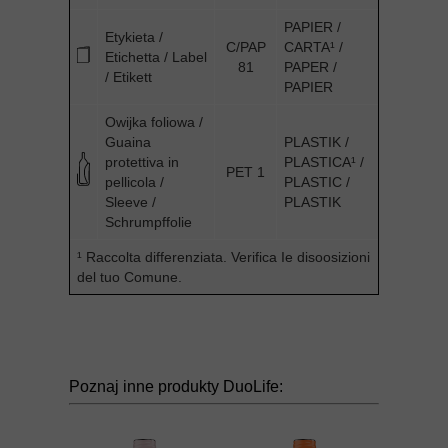
PAPIER /
Etykieta /
C/PAP
CARTA¹ /
Etichetta / Label
81
PAPER /
/ Etikett
PAPIER
Owijka foliowa /
Guaina
PLASTIK /
protettiva in
PLASTICA¹ /
PET 1
pellicola /
PLASTIC /
Sleeve /
PLASTIK
Schrumpffolie
¹ Raccolta differenziata. Verifica Ie disoosizioni
del tuo Comune.
Poznaj inne produkty DuoLife: