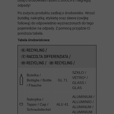
Dbaj o środowisko razem z DUOLIFE i segreguj
odpady!
Po zużyciu produktu zadbaj o środowisko. Wrzuć
butelkę, nakrętkę, etykietę oraz sleeve (owijkę
foliową) do odpowiednio wyznaczonych do tego
pojemników na odpady. Z pomocą przyjdzie Ci
poniższa tabela.
Tabela środowiskowa:
SZKŁO /
Butelka /
VETRO¹ /
Bottiglia / Bottle
GL 71
GLASS /
/ Flasche
GLAS
ALUMINIUM /
Nakrętka /
ALLUMINIO /
Tappo / Cap /
ALU 41
ALUMINUM /
Schraubdeckel
ALUMINIUM
..