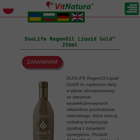
.
.
.
.
POWRÓT
DuoLife RegenOil Liquid Gold™
250ml
ZAMAWIAM
DUOLIFE RegenOil Liquid
Gold® to suplement diety
w płynie skomponowany
ze starannie
wyselekcjonowanych
składników pochodzenia
naturalnego, które tworzą
unikalną kompozycję
zgodną z zasadami
synergizmu. Produkt