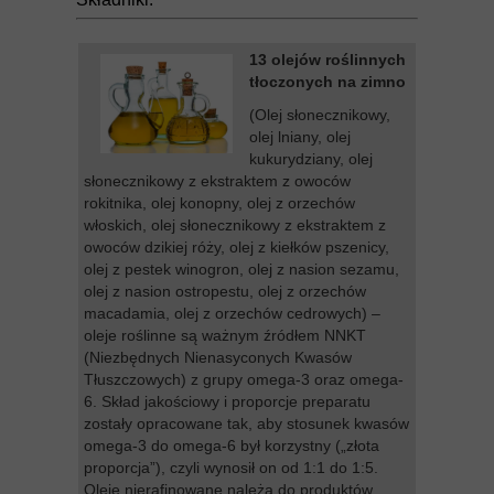
13 olejów roślinnych
tłoczonych na zimno
(Olej słonecznikowy,
olej lniany, olej
kukurydziany, olej
słonecznikowy z ekstraktem z owoców
rokitnika, olej konopny, olej z orzechów
włoskich, olej słonecznikowy z ekstraktem z
owoców dzikiej róży, olej z kiełków pszenicy,
olej z pestek winogron, olej z nasion sezamu,
olej z nasion ostropestu, olej z orzechów
macadamia, olej z orzechów cedrowych) –
oleje roślinne są ważnym źródłem NNKT
(Niezbędnych Nienasyconych Kwasów
Tłuszczowych) z grupy omega-3 oraz omega-
6. Skład jakościowy i proporcje preparatu
zostały opracowane tak, aby stosunek kwasów
omega-3 do omega-6 był korzystny („złota
proporcja”), czyli wynosił on od 1:1 do 1:5.
Oleje nierafinowane należą do produktów