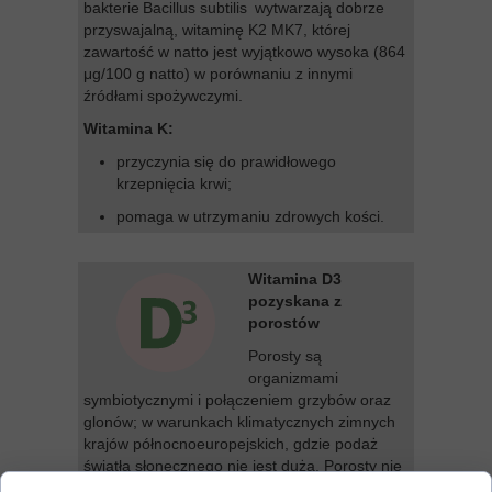
bakterie Bacillus subtilis wytwarzają dobrze
przyswajalną, witaminę K2 MK7, której
zawartość w natto jest wyjątkowo wysoka (864
μg/100 g natto) w porównaniu z innymi
źródłami spożywczymi.
Witamina K:
przyczynia się do prawidłowego
krzepnięcia krwi;
pomaga w utrzymaniu zdrowych kości.
Witamina D3
pozyskana z
porostów
Porosty są
organizmami
symbiotycznymi i połączeniem grzybów oraz
glonów; w warunkach klimatycznych zimnych
krajów północnoeuropejskich, gdzie podaż
światła słonecznego nie jest duża. Porosty nie
wytwarzają (lub wytwarzają w ograniczonej