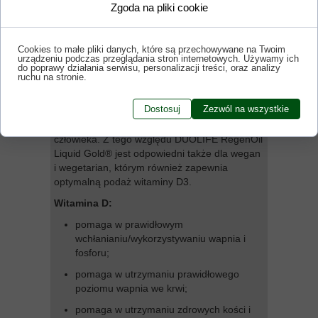
Zgoda na pliki cookie
ilości) barwników absorbujących
promieniowanie UVB, dzięki czemu mogą
produkować znaczne ilości witaminy D2 i D3.
Cookies to małe pliki danych, które są przechowywane na Twoim
Zawartość witaminy D3 w porostach jest
urządzeniu podczas przeglądania stron internetowych. Używamy ich
do poprawy działania serwisu, personalizacji treści, oraz analizy
szczególnie cenna z uwagi na fakt, że
ruchu na stronie.
najczęstszym źródłem tej formy witaminy D są
ryby i oleje rybie, natomiast rośliny i grzyby
Dostosuj
Zezwól na wszystkie
dostarczają głównie witaminy D2
(ergokalcyferolu) – mniej efektywnej dla
człowieka. Z tego względu DUOLIFE RegenOil
Liquid Gold® jest odpowiedni także dla wegan
i wegetarian, którym również zapewnia
optymalną podaż witaminy D3.
Witamina D:
pomaga w prawidłowym
wchłanianiu/wykorzystywaniu wapnia i
fosforu;
pomaga w utrzymaniu prawidłowego
poziomu wapnia we krwi;
pomaga w utrzymaniu zdrowych kości i