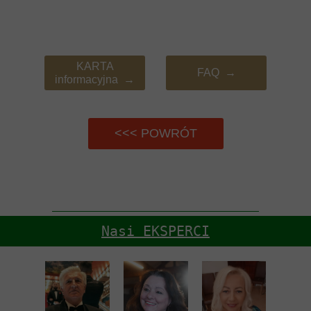
KARTA
FAQ →
informacyjna →
<<< POWRÓT
Nasi EKSPERCI