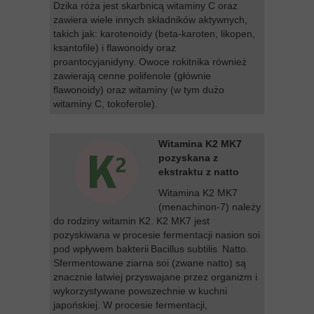
Dzika róża jest skarbnicą witaminy C oraz
zawiera wiele innych składników aktywnych,
takich jak: karotenoidy (beta-karoten, likopen,
ksantofile) i flawonoidy oraz
proantocyjanidyny. Owoce rokitnika również
zawierają cenne polifenole (głównie
flawonoidy) oraz witaminy (w tym dużo
witaminy C, tokoferole).
Witamina K2 MK7
pozyskana z
ekstraktu z natto
Witamina K2 MK7
(menachinon-7) należy
do rodziny witamin K2. K2 MK7 jest
pozyskiwana w procesie fermentacji nasion soi
pod wpływem bakterii Bacillus subtilis Natto.
Sfermentowane ziarna soi (zwane natto) są
znacznie łatwiej przyswajane przez organizm i
wykorzystywane powszechnie w kuchni
japońskiej. W procesie fermentacji,