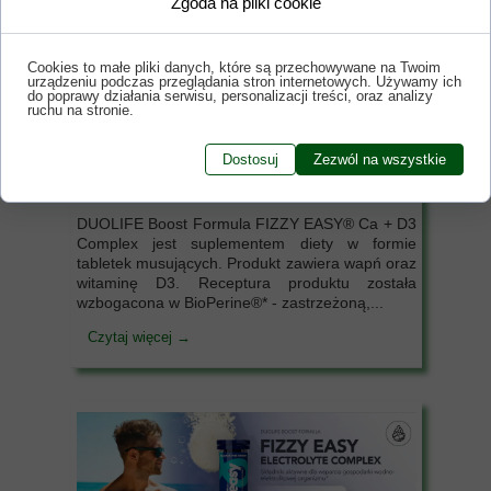
Zgoda na pliki cookie
Cookies to małe pliki danych, które są przechowywane na Twoim
urządzeniu podczas przeglądania stron internetowych. Używamy ich
do poprawy działania serwisu, personalizacji treści, oraz analizy
ruchu na stronie.
Dostosuj
Zezwól na wszystkie
FIZZY EASY Ca+D3 Complex
DUOLIFE Boost Formula FIZZY EASY® Ca + D3
Complex jest suplementem diety w formie
tabletek musujących. Produkt zawiera wapń oraz
witaminę D3. Receptura produktu została
wzbogacona w BioPerine®* - zastrzeżoną,...
Czytaj więcej →