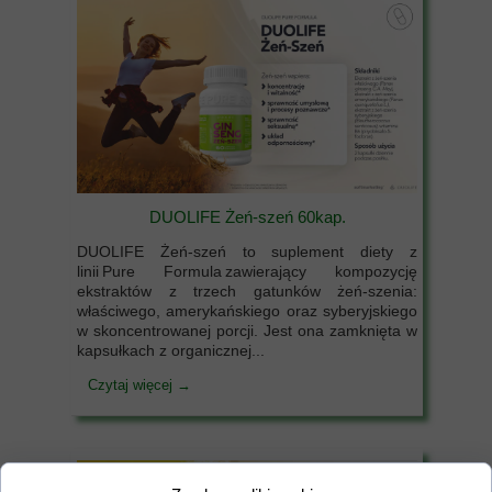
DUOLIFE Żeń-szeń 60kap.
DUOLIFE Żeń-szeń to suplement diety z
linii Pure Formula zawierający kompozycję
ekstraktów z trzech gatunków żeń-szenia:
właściwego, amerykańskiego oraz syberyjskiego
w skoncentrowanej porcji. Jest ona zamknięta w
kapsułkach z organicznej...
Czytaj więcej →