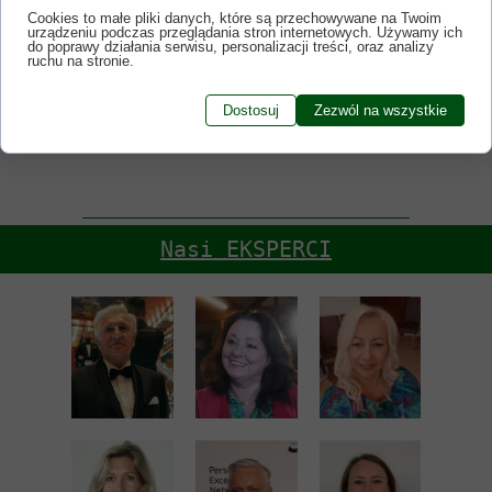
Cookies to małe pliki danych, które są przechowywane na Twoim
urządzeniu podczas przeglądania stron internetowych. Używamy ich
do poprawy działania serwisu, personalizacji treści, oraz analizy
ruchu na stronie.
Dostosuj
Zezwól na wszystkie
<< POWRÓT
Nasi EKSPERCI