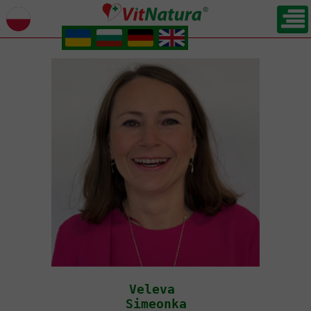
.
.
.
.
23 grudnia 2022
Veleva
Simeonka