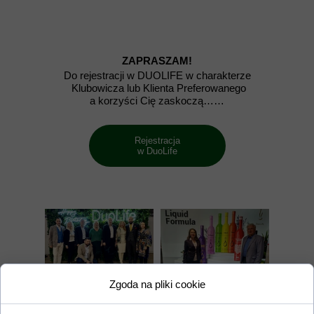
ZAPRASZAM!
Do rejestracji w DUOLIFE w charakterze
Klubowicza lub Klienta Preferowanego
a korzyści Cię zaskoczą……
Rejestracja
w DuoLife
Zgoda na pliki cookie