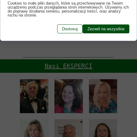
Cookies to małe pliki danych, które są przechowywane na Twoim
urządzeniu podczas przeglądania stron internetowych. Używamy ich
do poprawy działania serwisu, personalizacji treści, oraz analizy
ruchu na stronie.
<<< POWRÓT
Dostosuj
Zezwól na wszystkie
Nasi EKSPERCI