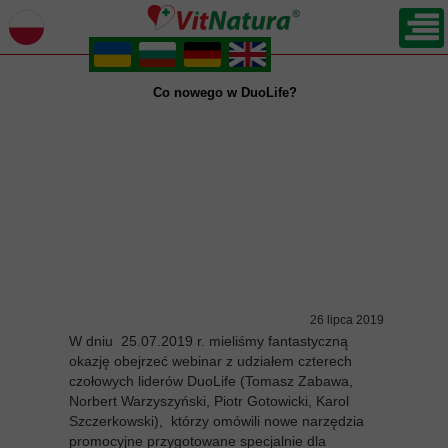
.
.
.
.
Co nowego w DuoLife?
26 lipca 2019
W dniu 25.07.2019 r. mieliśmy fantastyczną
okazję obejrzeć webinar z udziałem czterech
czołowych liderów DuoLife (
Tomasz Zabawa,
Norbert Warzyszyński, Piotr Gotowicki, Karol
Szczerkowski
), którzy omówili nowe narzędzia
promocyjne przygotowane specjalnie dla