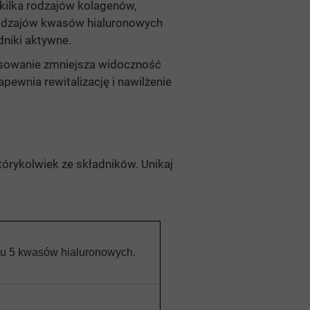
kilka rodzajów kolagenów,
odzajów kwasów hialuronowych
adniki aktywne.
osowanie zmniejsza widoczność
pewnia rewitalizację i nawilżenie
tórykolwiek ze składników. Unikaj
u 5 kwasów hialuronowych.