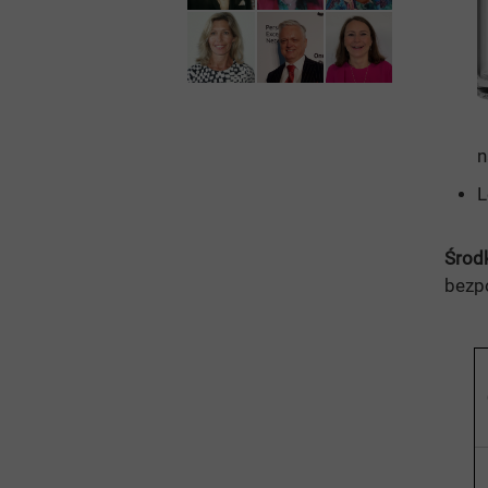
Witaminy
PURE For
Wzrok
Shape Cod
Witamina 
n
L
Środk
bezp