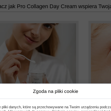
cz jak Pro Collagen Day Cream wspiera Twoj
Intensywnie nawilża
Zmnie
Zgoda na pliki cookie
mim
ukt zapewnia skórze głębokie i długotrwałe
e pliki danych, które są przechowywane na Twoim urządzeniu podcz
lżenie, przywracając jej komfort i świeżość.
Dzięki