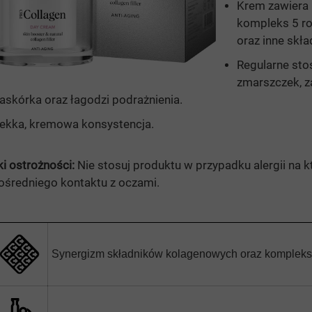
Krem zawiera 
mula
kompleks 5 r
oraz inne skł
e
Regularne st
C
zmarszczek, za
askórka oraz łagodzi podrażnienia.
ekka, kremowa konsystencja.
i ostrożności:
Nie stosuj produktu w przypadku alergii na k
ośredniego kontaktu z oczami.
Synergizm składników kolagenowych oraz kompleks