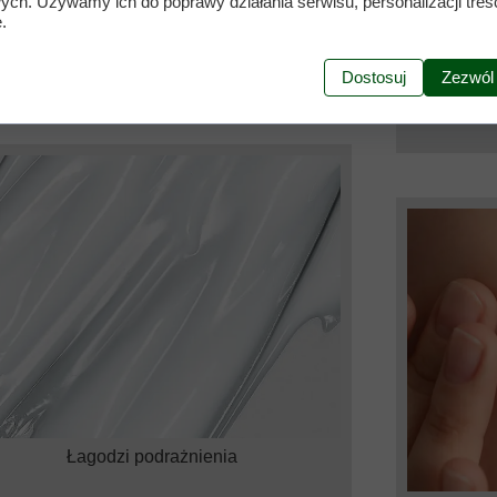
wych. Używamy ich do poprawy działania serwisu, personalizacji treśc
óra staje się bardziej elastyczna, miękka i
skutecz
.
promienna.
zmniejszaj
mimiczne i
Dostosuj
Zezwól
wygląda 
Łagodzi podrażnienia