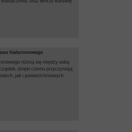
a elastyczność oraz tworzy warstwę
wasu hialuronowego
ronowego różnią się między sobą
ą cząstek, dzięki czemu przyczyniają
bokich, jak i powierzchniowych