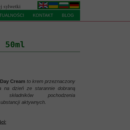
j sylwetki
.
.
.
.
TUALNOŚCI
KONTAKT
BLOG
POWRÓ
T
m 50ml
 Day Cream
to krem przeznaczony
a na dzień ze starannie dobraną
ą składników pochodzenia
substancji aktywnych.
ci: