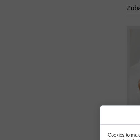
Zoba
Prod
Cookies to mał
nawi