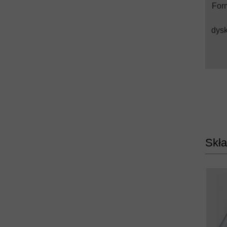
Form
dysk
Skła