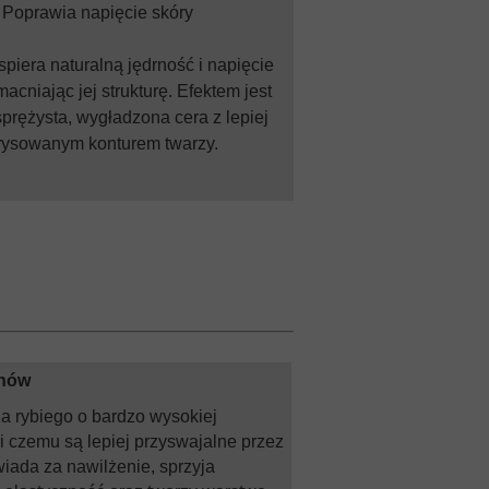
Poprawia napięcie skóry
piera naturalną jędrność i napięcie
acniając jej strukturę. Efektem jest
sprężysta, wygładzona cera z lepiej
rysowanym konturem twarzy.
enów
 rybiego o bardzo wysokiej
i czemu są lepiej przyswajalne przez
iada za nawilżenie, sprzyja