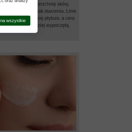
i, oraz analizy
nie wygładza powierzchnię skóry,
ąc widoczność oznak starzenia. Linie
 zmarszczki stają się płytsze, a cera
 na wszystkie
na młodszą i bardziej wypoczętą.