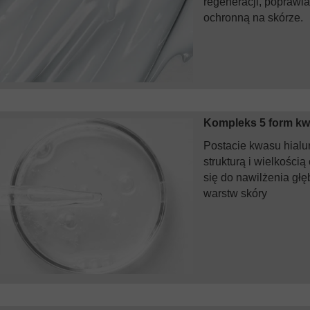
regeneracji, poprawi
ochronną na skórze.
Kompleks 5 form k
Postacie kwasu hialu
strukturą i wielkości
się do nawilżenia głę
warstw skóry