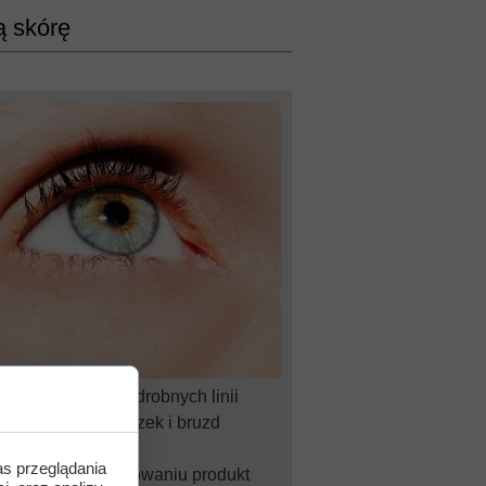
ą skórę
jsza widoczność drobnych linii
icznych, zmarszczek i bruzd
as przeglądania
 regularnemu stosowaniu produkt