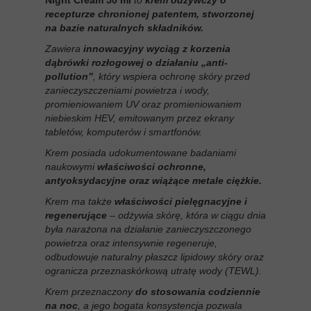
Night Cream 50 ml
to
krem odżywczy o
recepturze chronionej patentem, stworzonej
na bazie naturalnych składników.
Zawiera
innowacyjny wyciąg z korzenia
dąbrówki rozłogowej o działaniu „anti-
pollution”
, który wspiera ochronę skóry przed
zanieczyszczeniami powietrza i wody,
promieniowaniem UV oraz promieniowaniem
niebieskim HEV, emitowanym przez ekrany
tabletów, komputerów i smartfonów.
Krem posiada udokumentowane badaniami
naukowymi
właściwości ochronne,
antyoksydacyjne oraz wiążące metale ciężkie.
Krem ma także
właściwości pielęgnacyjne i
regenerujące
– odżywia skórę, która w ciągu dnia
była narażona na działanie zanieczyszczonego
powietrza oraz intensywnie regeneruje,
odbudowuje naturalny płaszcz lipidowy skóry oraz
ogranicza przeznaskórkową utratę wody (TEWL).
Krem przeznaczony
do stosowania codziennie
na noc
, a jego bogata konsystencja pozwala