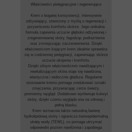
Właściwości pielęgnacyjne i regenerujące
Krem o bogatej konsystencji, intensywnie
odżywiający, stworzony z myślą o regeneracji i
przywróceniu komfortu skórze. Jego unikalna
formuła zapewnia uczucie głęboko odżywionej i
zregenerowanej skóry, łagodząc podrażnienia
oraz zmniejszając zaczerwienienia. Dzięki
właściwościom kojącym krem idealnie sprawdza
się w codziennej pielęgnacji, zapewniając skórze
uczucie ukojenia i komfortu.
Dzięki silnym właściwościom nawilżającym i
rewitalizującym skóra staje się nawilżona,
elastyczna i widocznie gładsza. Regularne
stosowanie kremu pomaga zredukować oznaki
zmęczenia, przywracając cerze świeży,
promienny wygląd. Dodatkowo wyrównuje koloryt
skóry, dzięki czemu wygląda ona na zdrową i
pełną blasku.
Krem wzmacnia także naturalną barierę
hydrolipidową skóry i ogranicza transepidermalną
utratę wody (TEWL), co pomaga utrzymać
odpowiedni poziom nawilżenia i zapobiega