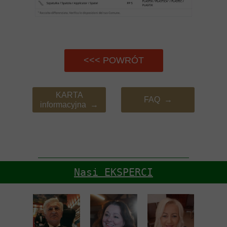
<<< POWRÓT
KARTA
FAQ →
informacyjna →
Nasi EKSPERCI