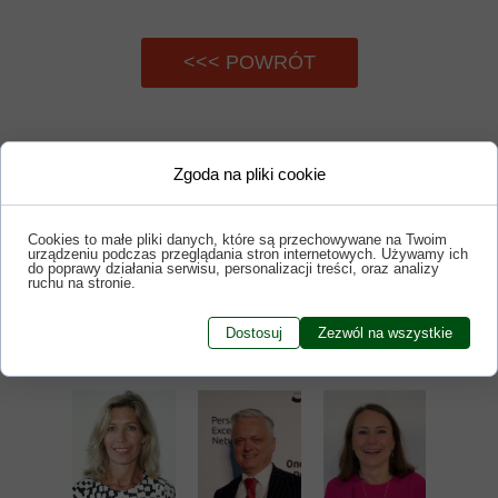
<<< POWRÓT
Zgoda na pliki cookie
Nasi EKSPERCI
Cookies to małe pliki danych, które są przechowywane na Twoim
urządzeniu podczas przeglądania stron internetowych. Używamy ich
do poprawy działania serwisu, personalizacji treści, oraz analizy
ruchu na stronie.
Dostosuj
Zezwól na wszystkie