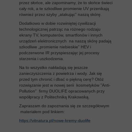
przez słońce, ale zapominamy, że to słońce świeci
cały rok, a te szkodliwe promienie UV przenikają
również przez szyby „atakując” naszą skórę.
Dodatkowo w dobie rozwiniętej cywilizacji
technologicznej patrząc na różnego rodzaju
ekrany TV, komputerów, smartfonów i innych
urządzeń elektronicznych na naszą skórę padają
szkodliwe „promienie niebieskie” HEV i
podczerwone IR przyspieszając jej procesy
starzenia i uszkodzenia.
Na to wszystko nakładają się jeszcze
zanieczyszczenia z powietrza i wody. Jak się
przed tym chronić i dbać o piękną cerę? Otóż
rozwiązanie jest w nowej serii kosmetyków "Anti-
Pollution" firmy DUOLIFE opracowanych przy
współpracy z Politechniką Krakowską.
Zapraszam do zapoznania się ze szczegółowym
materiałem pod linkiem:
https://vitnatura.pl/nowe-kremy-duolife