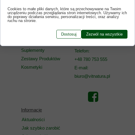
Cookies to małe pliki danych, które są przechowywane na Twoim
urządzeniu podczas przeglądania stron internetowych. Używamy ich
do poprawy działania serwisu, personalizacji treści, oraz analizy
ruchu na stronie.
Dostosuj
Zezwól na wszystkie
OFERTA
Kontakt
Suplementy
Telefon:
Zestawy Produktów
+48 780 753 555
Kosmetyki
E-mail:
biuro@vitnatura.pl
Informacje
Aktualności
Jak szybko zarobić