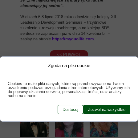
że
„nie najważniejsze są mury tylko ludzie
stanowiący jej sedno”.
W dniach 6-8 lipca 2018 roku odbędzie się kolejny XII
Leadership Development Seminars – trzydniowe
szkolenie z rozwoju osobistego, a na kolejny BDS
serdecznie zapraszam już w dniu 14 kwietnia br. –
zapisy na stronie
https://myduolife.com
.
<< POWRÓT
Zgoda na pliki cookie
Cookies to małe pliki danych, które są przechowywane na Twoim
urządzeniu podczas przeglądania stron internetowych. Używamy ich
Nasi EKSPERCI
do poprawy działania serwisu, personalizacji treści, oraz analizy
ruchu na stronie.
Dostosuj
Zezwól na wszystkie