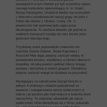
europejskich w tym również już byli uczestnicy spoza
naszego kontynentu reprezentujący m. in. Izrael i
Wyspy Kanaryjskie. Osobiście bardzo się ucieszyłem
z obecności przedstawicieli naszej grupy nie tylko z
Polski ale również z Ukrainy i Łotwy. Ok. ¼
powierzchni hali sportowej była zajęta przez
obcokrajowców. To niezbicie dowodzi jak prężnie w
ostatnich miesiącach rozwija się nasz biznes poza
granicami naszego kraju.
Trzydniowy event poprowadziło znakomite trio
couchów Joanna Gdaniec, Beata Kapcewicz i
Krzysztof Hilar dając potężny zastrzyk wiedzy nt.
prowadzenia biznesu, współpracy w ramach własnych
zespołów, roli jaką powinni spełniać liderzy kreując
postawy i atmosferę w swoich grupach. Dostaliśmy
potężny zastrzyk energii do działania na przyszłość.
.
Występujący na zakończenie Zarząd DuoLife w
pełnym 4 osobowym składzie podziękował za
wsparcie i zaangażowanie naszej społeczności w
trakcie i po pożarze jaki miał miejsce w budynku biura
naszej firmy. To zdarzenie udowodniło jak nasza
społeczność silnie identyfikuje się z firmą i pokazało,