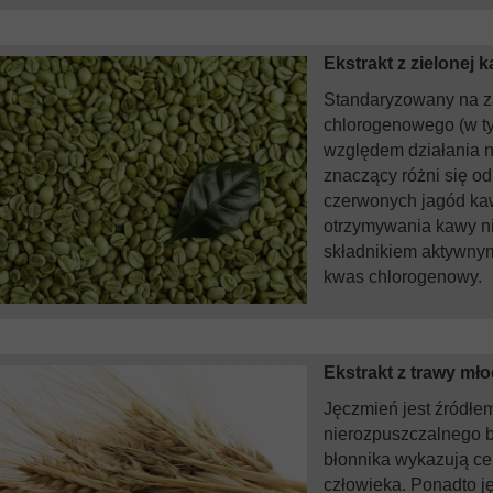
Ekstrakt z zielonej 
Standaryzowany na 
chlorogenowego (w ty
względem działania n
znaczący różni się od
czerwonych jagód ka
otrzymywania kawy n
składnikiem aktywnym
kwas chlorogenowy.
Ekstrakt z trawy mł
Jęczmień jest źródłe
nierozpuszczalnego b
błonnika wykazują ce
człowieka. Ponadto j