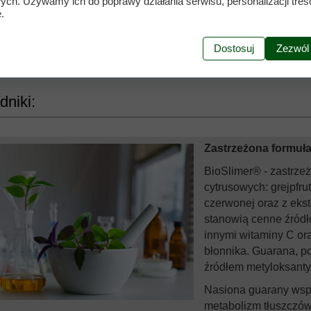
wych. Używamy ich do poprawy działania serwisu, personalizacji treśc
.
Dostosuj
Zezwól
dniki:
Zastrzeżona formuł
BioSlimer® - zastrz
cytrusowych: grejpfru
czerwonej oraz z eks
stanowią cenne źród
innymi witaminy C or
błonnika. Guarana, po
źródłem metyloksantyn
Nasiona guarany wspo
metabolizm tłuszczów