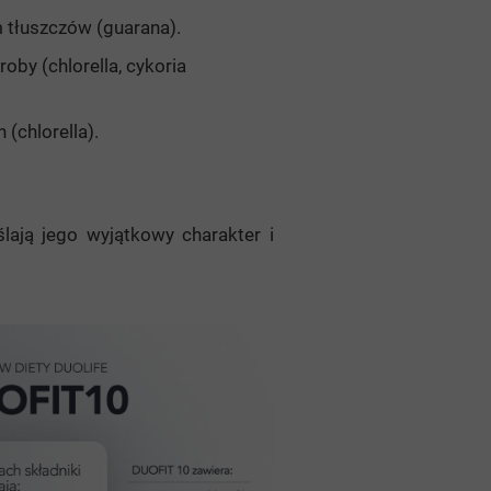
 tłuszczów (guarana).
roby (chlorella, cykoria
 (chlorella).
lają jego wyjątkowy charakter i