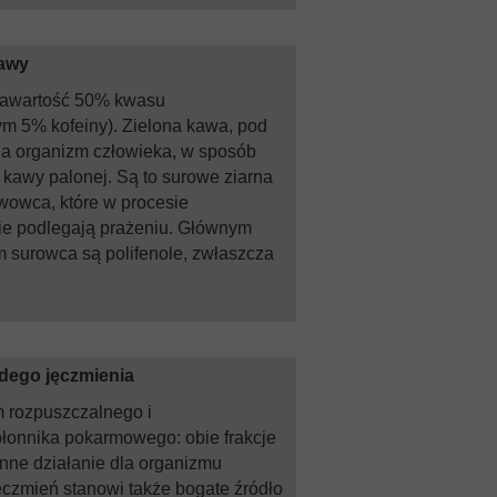
kawy
zawartość 50% kwasu
m 5% kofeiny). Zielona kawa, pod
a organizm człowieka, w sposób
 kawy palonej. Są to surowe ziarna
wowca, które w procesie
ie podlegają prażeniu. Głównym
 surowca są polifenole, zwłaszcza
odego jęczmienia
m rozpuszczalnego i
łonnika pokarmowego: obie frakcje
nne działanie dla organizmu
ęczmień stanowi także bogate źródło