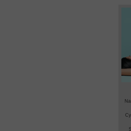
Na
Cy
S