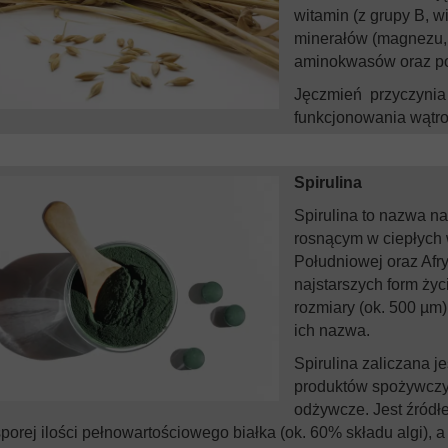
witamin (z grupy B, w
minerałów (magnezu, c
aminokwasów oraz pol
Jęczmień przyczynia
funkcjonowania wątro
Spirulina
Spirulina to nazwa n
rosnącym w ciepłych
Południowej oraz Afry
najstarszych form życi
rozmiary (ok. 500 µm) i
ich nazwa.
Spirulina zaliczana je
produktów spożywczy
odżywcze. Jest źródł
porej ilości pełnowartościowego białka (ok. 60% składu algi), a 