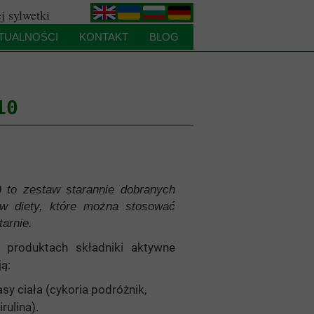
j sylwetki
.
.
.
.
TUALNOŚCI
KONTAKT
BLOG
POWRÓ
T
10
0
to zestaw starannie dobranych
w diety, które można stosować
arnie.
 produktach składniki aktywne
ą:
sy ciała (cykoria podróżnik,
rulina).