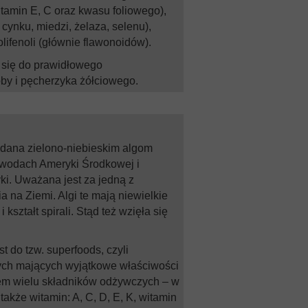
itamin E, C oraz kwasu foliowego),
ynku, miedzi, żelaza, selenu),
ifenoli (głównie flawonoidów).
 się do prawidłowego
by i pęcherzyka żółciowego.
adana zielono-niebieskim algom
 wodach Ameryki Środkowej i
ki. Uważana jest za jedną z
a na Ziemi. Algi te mają niewielkie
 kształt spirali. Stąd też wzięła się
st do tzw. superfoods, czyli
ch mających wyjątkowe właściwości
em wielu składników odżywczych – w
także witamin: A, C, D, E, K, witamin