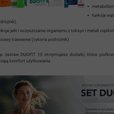
metabolizm
mula
funkcje wąt
e
dróżnik).
C
nkcje jelit i oczyszczanie organizmu z toksyn i metali ciężkich
ocesy trawienne (cykoria podróżnik).
ąc zestaw DUOFIT 10 otrzymujesz dodatki, które podkreś
zają komfort użytkowania.