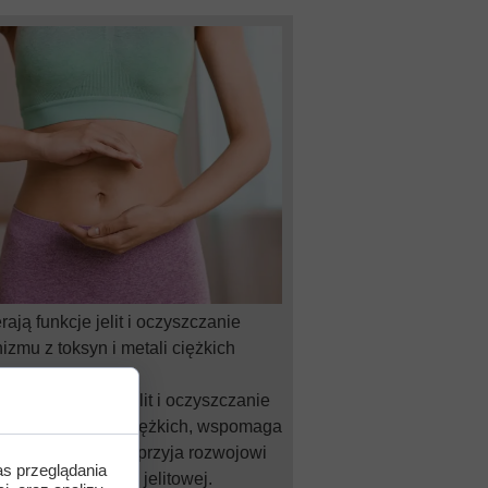
ają funkcje jelit i oczyszczanie
izmu z toksyn i metali ciężkich
wspiera funkcje jelit i oczyszczanie
z toksyn i metali ciężkich, wspomaga
 organizmu oraz sprzyja rozwojowi
as przeglądania
rzystnej mikroflory jelitowej.