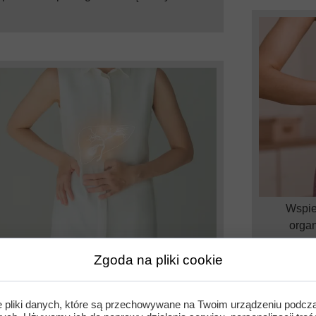
Wspier
organ
Zgoda na pliki cookie
Wspomagają funkcje wątroby
Chlorella 
organizmu 
Chlorella wspomaga funkcje wątroby.
witalność
e pliki danych, które są przechowywane na Twoim urządzeniu podcz
oria podróżnik wspomaga funkcje wątroby.
ko