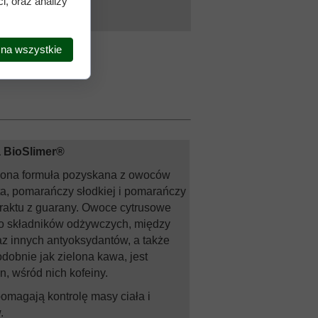
i, oraz analizy
 na wszystkie
a BioSlimer®
eżona formuła pozyskana z owoców
ta, pomarańczy słodkiej i pomarańczy
traktu z guarany. Owoce cytrusowe
ło składników odżywczych, między
az innych antyoksydantów, a także
dobnie jak zielona kawa, jest
, wśród nich kofeiny.
magają kontrolę masy ciała i
.