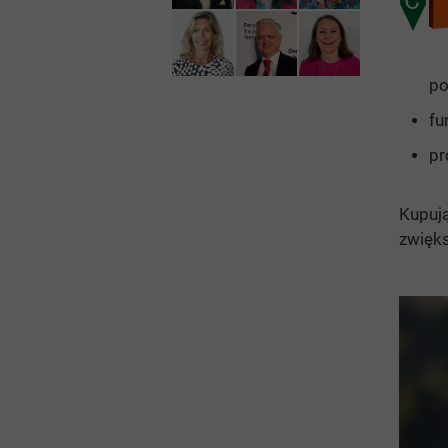
Witaminy
PURE For
Wzrok
Shape Cod
po
Witamina 
fu
pr
Kupuj
zwięks