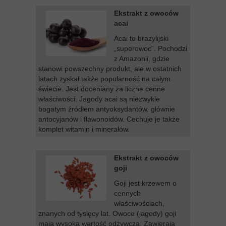
Ekstrakt z owoców
acai
Acai to brazylijski
„superowoc”. Pochodzi
z Amazonii, gdzie
stanowi powszechny produkt, ale w ostatnich
latach zyskał także popularność na całym
świecie. Jest doceniany za liczne cenne
właściwości. Jagody acai są niezwykle
bogatym źródłem antyoksydantów, głównie
antocyjanów i flawonoidów. Cechuje je także
komplet witamin i minerałów.
Ekstrakt z owoców
goji
Goji jest krzewem o
cennych
właściwościach,
znanych od tysięcy lat. Owoce (jagody) goji
mają wysoką wartość odżywczą. Zawierają