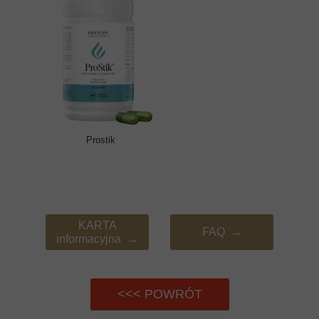
Prostik
KARTA
FAQ →
informacyjna →
<<< POWRÓT