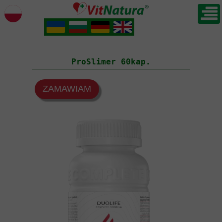
.
.
.
.
POWRÓT
ProSlimer 60kap.
ZAMAWIAM