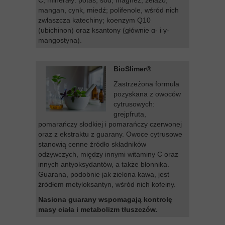
C; minerały: potas, sód, magnez, żelazo,
mangan, cynk, miedź; polifenole, wśród nich
zwłaszcza katechiny; koenzym Q10
(ubichinon) oraz ksantony (głównie α- i γ-
mangostyna).
BioSlimer®
Zastrzeżona formuła
pozyskana z owoców
cytrusowych:
grejpfruta,
pomarańczy słodkiej i pomarańczy czerwonej
oraz z ekstraktu z guarany. Owoce cytrusowe
stanowią cenne źródło składników
odżywczych, między innymi witaminy C oraz
innych antyoksydantów, a także błonnika.
Guarana, podobnie jak zielona kawa, jest
źródłem metyloksantyn, wśród nich kofeiny.
Nasiona guarany wspomagają kontrolę
masy ciała i metabolizm tłuszczów.