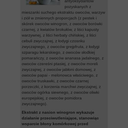
antyoksydantów
pozyskanych z
mieszanki suchego ekstraktu owoców, warzyw
i ziół w zmiennych proporcjach (z pestek i
skórek owoców winogron, z owoców borówki
czarnej, z kwiatów brokułów, z liści kapusty
warzywnej, z liści herbaty chińskiej, z liści
cebuli zwyczajnej, z łodygi czosnku
zwyczajnego, z owoców grejpfruta, z łodygi
szparagu lekarskiego, z owoców słodkiej
pomarańczy, z owoców ananasa jadalnego, z
owoców czereśni ptasiej, z owoców moreli
zwyczajnej, z owoców jabłoni domowej, z
owoców papai - melonowca właściwego, z
owoców truskawki, z owoców czarnej
porzeczki, z korzenia marchwi zwyczajnej, z
owoców ogórka siewnego, z owoców oliwki
europejskiej, z owoców pomidora
zwyczajnego).
Ekstrakt z nasion winogron wykazuje
działanie przeciwutleniające, stanowiąc
wsparcie błony komórkowej przed