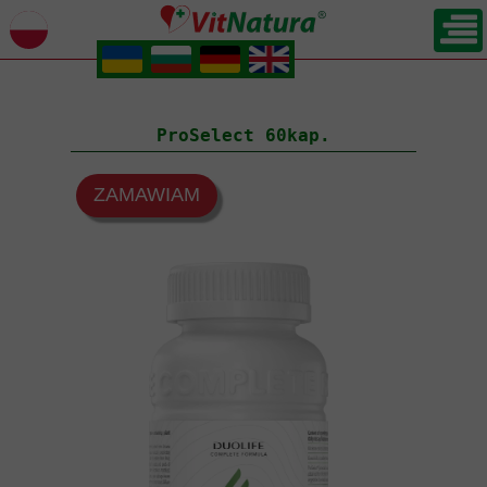
.
.
.
.
POWRÓT
ProSelect 60kap.
ZAMAWIAM