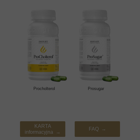
Procholterol
Prosugar
KARTA
FAQ →
informacyjna →