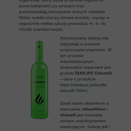
organizmie, biorą udział w obronie organizmu
przed bakteriami czy wirusami oraz
przeciwdziałają namnażaniu wolnych rodników.
Wolne rodniki niszczą zdrowe komórki, czyniąc w
organizmie wielkie szkody prowadząc m. in. do
chorób nowotworowych.
Antyoksydanty istotną rolę
odgrywają w procesie
oczyszczania organizmu. W
tym procesie
antyoksydacyjnym
doskonałym wsparciem jest
produkt
DUOLIFE Chlorofil
– dane o produkcie -
https://vitnatura.pl/duolife-
chlorofil-750ml
.
Dzięki dwóm składnikom a
mianowicie
chlorofilinie
i
chlorelli
jest niezwykle
cennym antyoksydantem
wspierającym funkcje jelit i