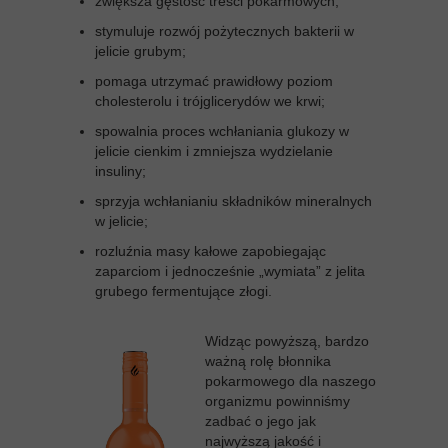
zwiększa gęstość treści pokarmowych;
stymuluje rozwój pożytecznych bakterii w
jelicie grubym;
pomaga utrzymać prawidłowy poziom
cholesterolu i trójglicerydów we krwi;
spowalnia proces wchłaniania glukozy w
jelicie cienkim i zmniejsza wydzielanie
insuliny;
sprzyja wchłanianiu składników mineralnych
w jelicie;
rozluźnia masy kałowe zapobiegając
zaparciom i jednocześnie „wymiata” z jelita
grubego fermentujące złogi.
Widząc powyższą, bardzo
ważną rolę błonnika
pokarmowego dla naszego
organizmu powinniśmy
zadbać o jego jak
najwyższą jakość i