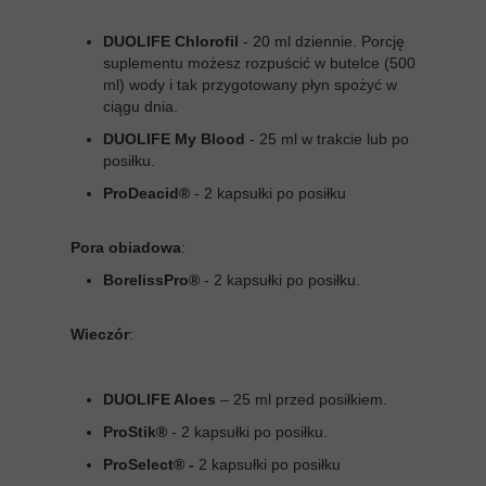
DUOLIFE Chlorofil
- 20 ml dziennie. Porcję
suplementu możesz rozpuścić w butelce (500
ml) wody i tak przygotowany płyn spożyć w
ciągu dnia.
DUOLIFE My Blood
- 25 ml w trakcie lub po
posiłku.
ProDeacid®
- 2 kapsułki po posiłku
Pora obiadowa
:
BorelissPro®
- 2 kapsułki po posiłku.
Wieczór
:
DUOLIFE Aloes
– 25 ml przed posiłkiem.
ProStik®
- 2 kapsułki po posiłku.
ProSelect® -
2 kapsułki po posiłku