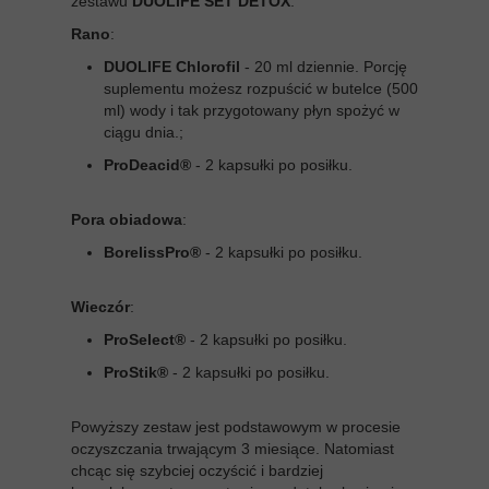
zestawu
DUOLIFE SET DETOX
:
Rano
:
DUOLIFE Chlorofil
- 20 ml dziennie. Porcję
suplementu możesz rozpuścić w butelce (500
ml) wody i tak przygotowany płyn spożyć w
ciągu dnia.;
ProDeacid®
- 2 kapsułki po posiłku.
Pora obiadowa
:
BorelissPro®
- 2 kapsułki po posiłku.
Wieczór
:
ProSelect®
- 2 kapsułki po posiłku.
ProStik®
- 2 kapsułki po posiłku.
Powyższy zestaw jest podstawowym w procesie
oczyszczania trwającym 3 miesiące. Natomiast
chcąc się szybciej oczyścić i bardziej