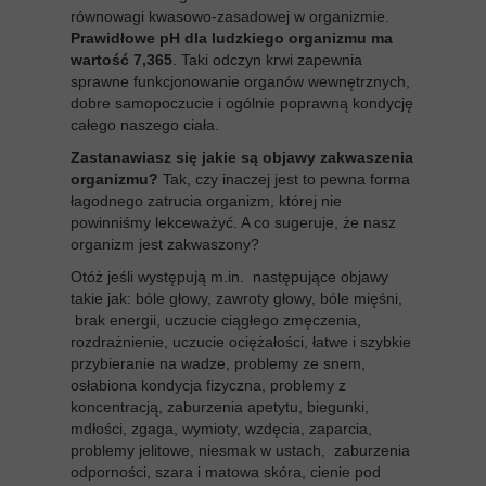
równowagi kwasowo-zasadowej w organizmie.
Prawidłowe pH dla ludzkiego organizmu ma
wartość 7,365
. Taki odczyn krwi zapewnia
sprawne funkcjonowanie organów wewnętrznych,
dobre samopoczucie i ogólnie poprawną kondycję
całego naszego ciała.
Zastanawiasz się jakie są objawy zakwaszenia
organizmu?
Tak, czy inaczej jest to pewna forma
łagodnego zatrucia organizm, której nie
powinniśmy lekceważyć. A co sugeruje, że nasz
organizm jest zakwaszony?
Otóż jeśli występują m.in. następujące objawy
takie jak: bóle głowy, zawroty głowy, bóle mięśni,
brak energii, uczucie ciągłego zmęczenia,
rozdrażnienie, uczucie ociężałości, łatwe i szybkie
przybieranie na wadze, problemy ze snem,
osłabiona kondycja fizyczna, problemy z
koncentracją, zaburzenia apetytu, biegunki,
mdłości, zgaga, wymioty, wzdęcia, zaparcia,
problemy jelitowe, niesmak w ustach, zaburzenia
odporności, szara i matowa skóra, cienie pod