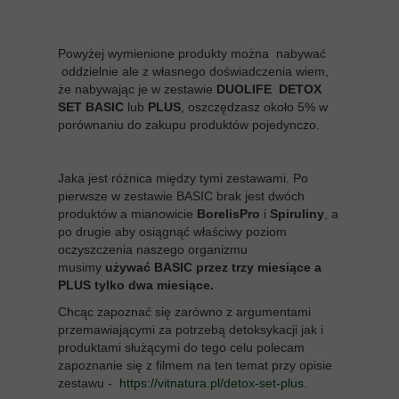
Powyżej wymienione produkty można nabywać
oddzielnie ale z własnego doświadczenia wiem,
że nabywając je w zestawie
DUOLIFE DETOX
SET BASIC
lub
PLUS
, oszczędzasz około 5% w
porównaniu do zakupu produktów pojedynczo.
Jaka jest różnica między tymi zestawami. Po
pierwsze w zestawie BASIC brak jest dwóch
produktów a mianowicie
BorelisPro
i
Spiruliny
, a
po drugie aby osiągnąć właściwy poziom
oczyszczenia naszego organizmu
musimy
używać BASIC przez trzy miesiące a
PLUS tylko dwa miesiące.
Chcąc zapoznać się zarówno z argumentami
przemawiającymi za potrzebą detoksykacji jak i
produktami służącymi do tego celu polecam
zapoznanie się z filmem na ten temat przy opisie
zestawu -
https://vitnatura.pl/detox-set-plus
.