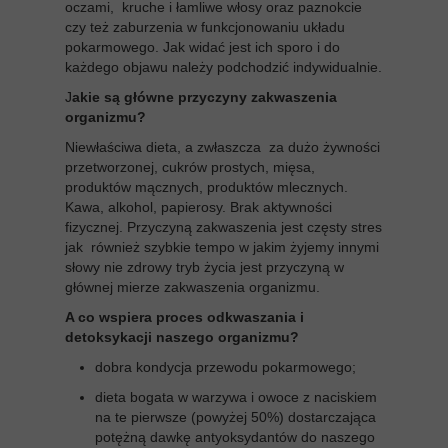
oczami, kruche i łamliwe włosy oraz paznokcie
czy też zaburzenia w funkcjonowaniu układu
pokarmowego. Jak widać jest ich sporo i do
każdego objawu należy podchodzić indywidualnie.
J
akie są główne przyczyny zakwaszenia
organizmu?
Niewłaściwa dieta, a zwłaszcza za dużo żywności
przetworzonej, cukrów prostych, mięsa,
produktów mącznych, produktów mlecznych.
Kawa, alkohol, papierosy. Brak aktywności
fizycznej. Przyczyną zakwaszenia jest częsty stres
jak również szybkie tempo w jakim żyjemy innymi
słowy nie zdrowy tryb życia jest przyczyną w
głównej mierze zakwaszenia organizmu.
A co wspiera proces odkwaszania i
detoksykacji naszego organizmu?
dobra kondycja przewodu pokarmowego;
dieta bogata w warzywa i owoce z naciskiem
na te pierwsze (powyżej 50%) dostarczająca
potężną dawkę antyoksydantów do naszego